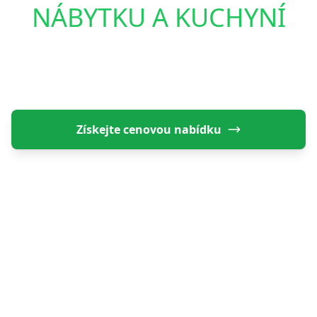
NÁBYTKU A KUCHYNÍ
Montujeme kuchyně a nábytek. S více než 20 lety
praxe a tisíci spokojených zákazníků.
Získejte cenovou nabídku
Naše služby